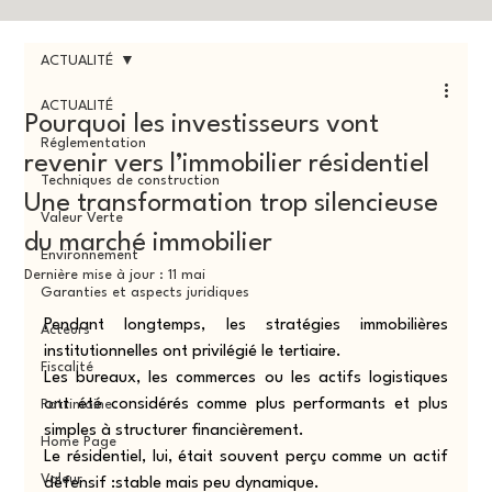
ACTUALITÉ
ACTUALITÉ
Pourquoi les investisseurs vont
Réglementation
revenir vers l’immobilier résidentiel
Techniques de construction
Une transformation trop silencieuse
Valeur Verte
du marché immobilier
Environnement
Dernière mise à jour :
11 mai
Garanties et aspects juridiques
Pendant longtemps, les stratégies immobilières 
Acteurs
institutionnelles ont privilégié le tertiaire.
Fiscalité
Les bureaux, les commerces ou les actifs logistiques 
ont été considérés comme plus performants et plus 
Patrimoine
simples à structurer financièrement.
Home Page
Le résidentiel, lui, était souvent perçu comme un actif 
Valeur
défensif :stable mais peu dynamique.