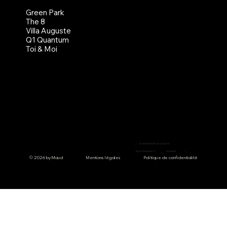
Green Park
The 8
Villa Auguste
Q1 Quantum
Toi & Moi
[
UN
IMMOBILIER DE QUALITÉ
-
RESPONSABLE ET
DURABLE
]
© 2026 by Maud
Mentions légales
Politique de confidentialité