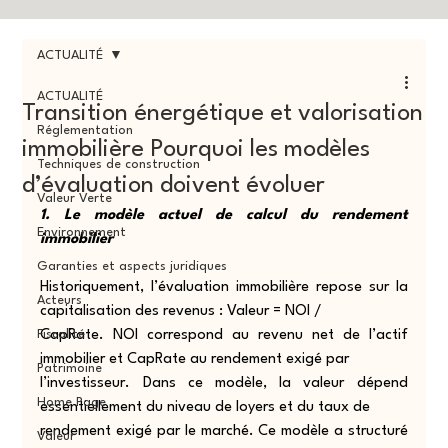
ACTUALITÉ
ACTUALITÉ
Transition énergétique et valorisation
Réglementation
immobilière Pourquoi les modèles
Techniques de construction
d’évaluation doivent évoluer
Valeur Verte
1. Le modèle actuel de calcul du rendement 
Environnement
immobilier
Garanties et aspects juridiques
Historiquement, l’évaluation immobilière repose sur la 
Acteurs
capitalisation des revenus : Valeur = NOI /
Fiscalité
CapRate. NOI correspond au revenu net de l’actif 
immobilier et CapRate au rendement exigé par
Patrimoine
l’investisseur. Dans ce modèle, la valeur dépend 
Home Page
essentiellement du niveau de loyers et du taux de
rendement exigé par le marché. Ce modèle a structuré 
Valeur