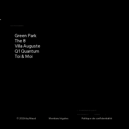
NOS PROGRAMMES
Green Park
The 8
Villa Auguste
Q1 Quantum
Toi & Moi
[
UN
IMMOBILIER DE QUALITÉ
-
RESPONSABLE ET
DURABLE
]
© 2026 by Maud
Mentions légales
Politique de confidentialité