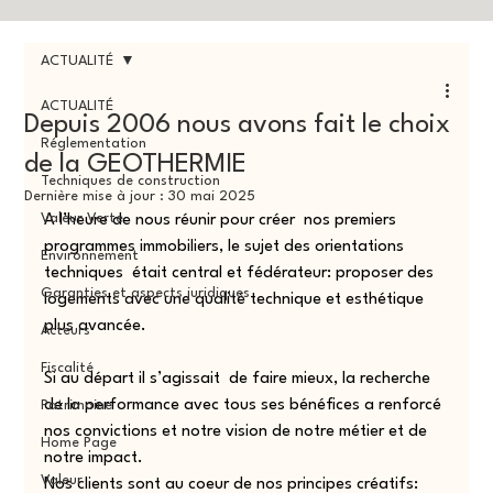
ACTUALITÉ
ACTUALITÉ
Depuis 2006 nous avons fait le choix
Réglementation
de la GEOTHERMIE
Techniques de construction
Dernière mise à jour :
30 mai 2025
Valeur Verte
A l’heure de nous réunir pour créer  nos premiers 
programmes immobiliers, le sujet des orientations 
Environnement
techniques  était central et fédérateur: proposer des 
Garanties et aspects juridiques
logements avec une qualité technique et esthétique 
plus avancée. 
Acteurs
Fiscalité
Si au départ il s’agissait  de faire mieux, la recherche 
de la performance avec tous ses bénéfices a renforcé 
Patrimoine
nos convictions et notre vision de notre métier et de 
Home Page
notre impact.
Valeur
Nos clients sont au coeur de nos principes créatifs: 