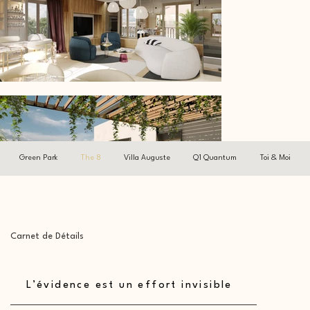
Green Park
The 8
Villa Auguste
Q1 Quantum
Toi & Moi
Voir +
Carnet de Détails
L’évidence est un effort invisible