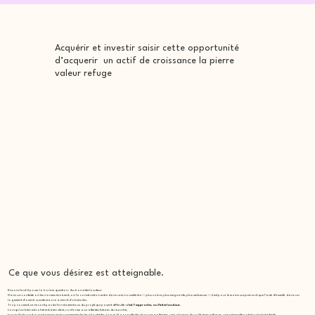
Acquérir et investir saisir cette opportunité
d’acquerir un actif de croissance la pierre
valeur refuge
Ce que vous désirez est atteignable.
Encore faut-il poser la bonne question. Au bon interlocuteur
Dans un contexte où les normes évoluent, où la construction entre dans une nouvelle ère — plus sobre, plus exigeante, plus vertueuse —, il est pour le moins surprenant que l’acte d’investir dans un
logement d’avenir suscite encore autant d’obstacles.
Trop souvent, ce ne sont pas les fondamentaux du projet qui posent difficulté :
c’est l’approche, ou l’interlocuteur.
Lorsqu’un bien est cohérent, bien situé, conforme aux attentes futures du marché,