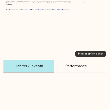
Au cœur du parc, à
Monplaisir, THE 8’
incarne un art de vivre rare : celui où tout est pensé, tout est fluide, tout semble évident.
Monplaisir la vie s’épanouit:
écoles, commerces, services
et ce plaisir gourmand qui fait battre le cœur du quartier —
quatre marchés par semaine
et les plus
belles adresses de bouche
lyonnaises.
Ici, tout converge vers une même promesse : habiter autrement, dans la beauté du quotidien et l’évidence de vivre mieux.
Mon premier achat
Habiter / Investir
Performance