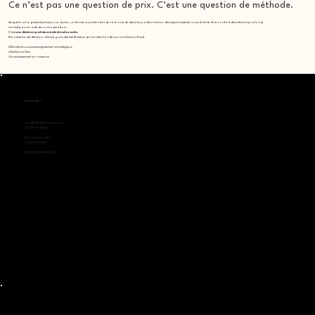
Ce n’est pas une question de prix. C’est une question de méthode.
Acquérir un logement pensé pour durer, conforme aux standards carbone de demain, positionné sur des emplacements rares et doté d’un confort discret mais profond,
ce n’est pas un acte de consommation.
C’est
une décision patrimoniale structurante.
Et comme toute décision d’envergure, elle mérite mieux qu’un refus fondé sur un tableau Excel.
Elle mérite un accompagnement stratégique.
Une lecture fine.
Un raisonnement sur-mesure.
CONTACT
camille@ledapromotion.fr
07 49 07 58 87
75 rue Delandine
69002 LYON
CONTACTEZ-NOUS