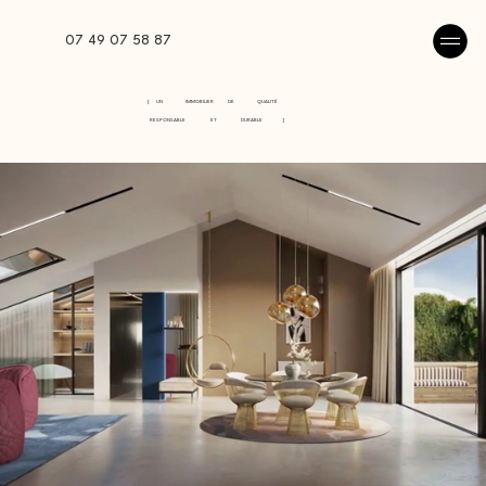
07 49 07 58 87
[
UN
IMMOBILIER
DE
QUALITÉ
RESPONSABLE
ET
DURABLE
]