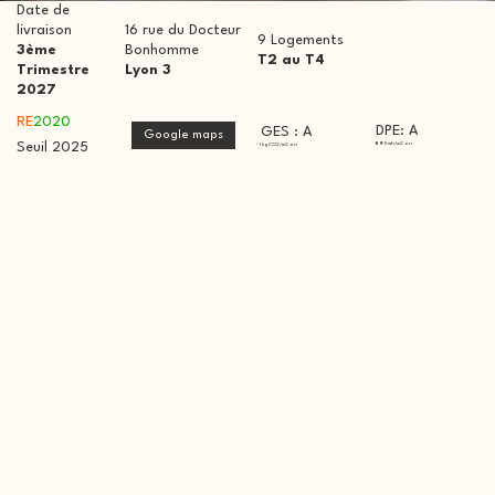
Date de
livraison
16 rue du Docteur
9 Logements
3ème
Bonhomme
T2 au T4
Trimestre
Lyon 3
2027
RE
2020
DPE: A
GES : A
Google maps
Seuil 2025
59
Kwh/m2 an
- 1 kgCO2/m2 an