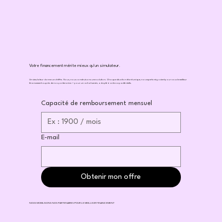
Votre financement mérite mieux qu'un simulateur.
Un simulateur donne un chiffre. Nous, nous construisons une solution. Chaque situation étant unique, nos experts négocient pour vous le meilleur
financement auprès de nos partenaires — pour un achat serein, adapté à votre capacité réelle.
Capacité de remboursement mensuel
E‑mail
Obtenir mon offre
NOUS MOBILISONS NOS PARTENAIRES POUR LE MEILLEUR FINANCEMENT