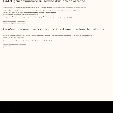
L’intelligence financière au service d’un projet pérenne
Trop souvent encore,
l’architecture du financement repose sur des modèles standardisés :
amortissable classique, taux fixe, échéance mensuelle uniforme.
Mais il existe, depuis longtemps, des solutions alternatives parfaitement encadrées :
crédit hypothécaire, prêt in fine, structuration patrimoniale adossée à une ligne de capitalisation, gestion différée, modulation d’échéances…
Elles ne sont pas marginales. Elles sont
réservées à ceux qui ont accès aux bonnes compétences.
Notre rôle, à travers le
Service Majordome,
est précisément celui-ci :
vous accompagner dans la construction d’un montage cohérent, élégant et sécurisé,
avec des partenaires sélectionnés, des interlocuteurs aguerris, et surtout, une vision globale de vos objectifs — aujourd’hui et demain.
Vous n’avez pas à renoncer à ce qui fait sens.
Il faut parfois simplement redessiner le cadre.
Ce n’est pas une question de prix. C’est une question de méthode.
Acquérir un logement pensé pour durer, conforme aux standards carbone de demain, positionné sur des emplacements rares et doté d’un confort discret mais profond,
ce n’est pas un acte de consommation.
C’est
une décision patrimoniale structurante.
Et comme toute décision d’envergure, elle mérite mieux qu’un refus fondé sur un tableau Excel.
Elle mérite un accompagnement stratégique.
Une lecture fine.
Un raisonnement sur-mesure.
CONTACT