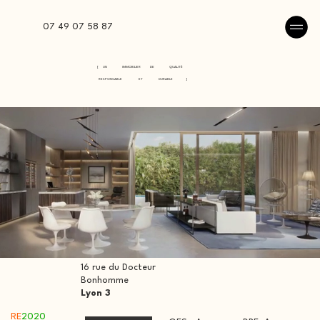
07 49 07 58 87
[
UN
IMMOBILIER
DE
QUALITÉ
RESPONSABLE
ET
DURABLE
]
16 rue du Docteur
Bonhomme
Lyon 3
RE
2020