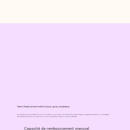
Votre financement mérite mieux qu'un simulateur.
Un simulateur donne un chiffre. Nous, nous construisons une solution. Chaque situation étant unique, nos experts négocient pour vous le meilleur
financement auprès de nos partenaires — pour un achat serein, adapté à votre capacité réelle.
Capacité de remboursement mensuel