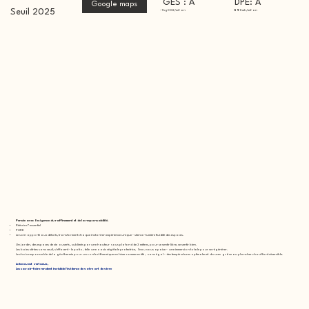
DPE: A
GES : A
Google maps
Seuil 2025
59
Kwh/m2 an
- 1 kgCO2/m2 an
Pensée avec l'exigence du raffinement et de la responsabilité.
Réécrire l’ essentiel
PURE
Le soin apporté aux détails, transforment chaque instant en expérience unique - silence -lumiére fluidité des espaces.
Un jardin, des espaces de vie ouverts , sublimés par une hauteur sous plafond de 3 mètres, pour se sentir libre, se sentir bien.
Les baies vitrées sans seuil, s'effacent - le patio, telle une oasis végétale protectrice, l'eau vous apaise - une immersion totale pour se régénérer.
Le choix responsable de la géothermie pour un confort thermique en hiver comme en été , sans égal - des températures optimales et douces grâce au plancher chauffant réversible.
Le beau est vertueux,
Les savoir-faire rendent invisible l'évidence de votre art de vivre