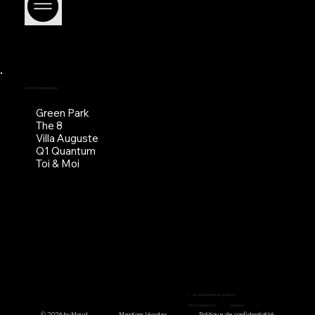
NOS PROGRAMMES
Green Park
The 8
Villa Auguste
Q1 Quantum
Toi & Moi
[
UN
IMMOBILIER DE QUALITÉ
-
RESPONSABLE ET
DURABLE
]
© 2026 by Maud
Mentions légales
Politique de confidentialité