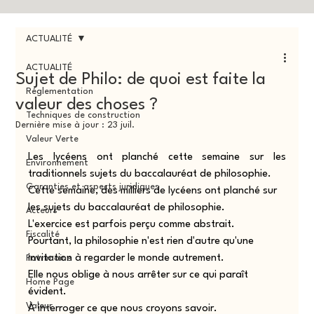
ACTUALITÉ
ACTUALITÉ
Sujet de Philo: de quoi est faite la
Réglementation
valeur des choses ?
Techniques de construction
Dernière mise à jour :
23 juil.
Valeur Verte
Les lycéens ont planché cette semaine sur les 
Environnement
traditionnels sujets du baccalauréat de philosophie.
Garanties et aspects juridiques
Cette semaine, des milliers de lycéens ont planché sur 
les sujets du baccalauréat de philosophie.
Acteurs
L'exercice est parfois perçu comme abstrait.
Fiscalité
Pourtant, la philosophie n'est rien d'autre qu'une 
invitation à regarder le monde autrement.
Patrimoine
Elle nous oblige à nous arrêter sur ce qui paraît 
Home Page
évident.
Valeur
À interroger ce que nous croyons savoir.