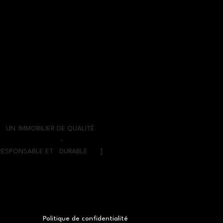
UN
IMMOBILIER DE QUALITÉ
-
RESPONSABLE ET
DURABLE
]
Politique de confidentialité