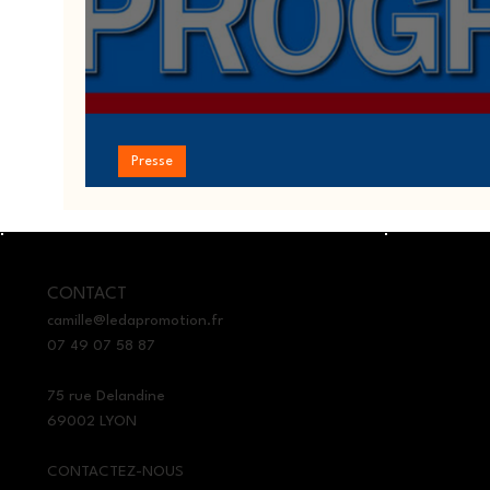
Presse
Géothermie, article Le Progrès
CONTACT
camille@ledapromotion.fr
07 49 07 58 87
75 rue Delandine
69002 LYON
CONTACTEZ-NOUS