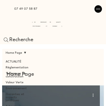
07 49 07 58 87
[
UN
IMMOBILIER
DE
QUALITÉ
RESPONSABLE
ET
DURABLE
]
Recherche
Home Page
ACTUALITÉ
Réglementation
Home Page
Techniques de
construction
Valeur Verte
Environnement
Garanties et
aspects
juridiques