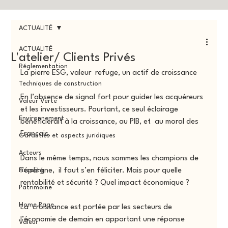
ACTUALITÉ
ACTUALITÉ
L'atelier/ Clients Privés
Réglementation
La pierre ESG, valeur  refuge, un actif de croissance 
Techniques de construction
En l’absence de signal fort pour guider les acquéreurs 
Valeur Verte
et les investisseurs. Pourtant, ce seul éclairage 
Environnement
bénéficierait à la croissance, au PIB, et  au moral des 
Français.
Garanties et aspects juridiques
Acteurs
Dans le même temps, nous sommes les champions de 
Fiscalité
l’épargne,  il faut s’en féliciter. Mais pour quelle 
rentabilité et sécurité ? Quel impact économique ?
Patrimoine
Home Page
La  croissance est portée par les secteurs de 
l’économie de demain en apportant une réponse 
Valeur